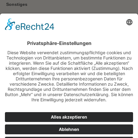
Sonstiges
Kann ich in der menufaktur feiern?
Sind Haustiere in der menufaktur willkommen?
Da wir in der menufaktur eine offene Küche
haben und mit Lebensmitteln hantieren,
bitten wir Sie von der Mitnahme von
Haustieren Abstand zu nehmen. Vielen
Dank für Ihr Verständnis.
Wie lange darf ich in der menufaktur feiern?
Wieso eigentlich menufaktur?
Seite senden
Seite drucken
Zum Seitenanfang
Vorherige Seite
©2007-2026
menufaktur
GmbH
Startseite
Konzept
Kurse
Events
Gutscheine
FAQ
Galerie