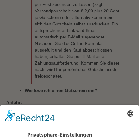
per Post zusenden zu lassen (zzgl.
Versandpauschale von € 2,00 plus 20 Cent
je Gutschein) oder alternativ können Sie
sich den Gutschein selbst ausdrucken. Ein
entsprechender Link wird Ihnen
automatisch per E-Mail zugesendet.
Nachdem Sie das Online-Formular
ausgefüllt und den Kauf abgeschlossen
haben, erhalten Sie per E-Mail eine
Zahlungsaufforderung. Kommen Sie dieser
nach, wird Ihr persönlicher Gutscheincode
freigeschaltet.
Wie löse ich einen Gutschein ein?
Anfahrt
Wie komme ich zur menufaktur?
Gibt es in der menufaktur Parkplätze?
Sonstiges